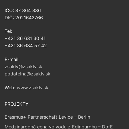
IČO: 37 864 386
DIČ: 2021642766
Tel:
+421 36 631 30 41
+421 36 634 57 42
E-mail:
zsaklv@zsaklv.sk
podatelna@zsaklv.sk
Web:
www.zsaklv.sk
PROJEKTY
Erasmus+ Partnerschaft Levice – Berlin
Medzinárodná cena vojvodu z Edinburghu – DofE