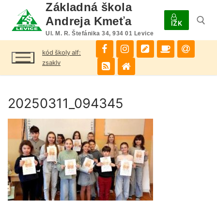
Preskočiť
Základná škola
na
Andreja Kmeťa
IŽK
obsah
Ul. M. R. Štefánika 34, 934 01 Levice
kód školy alf:
Hľadať:
zsaklv
20250311_094345