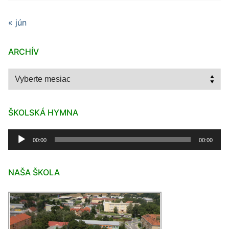
« jún
ARCHÍV
Archív
ŠKOLSKÁ HYMNA
Audio
00:00
00:00
prehrávač
NAŠA ŠKOLA