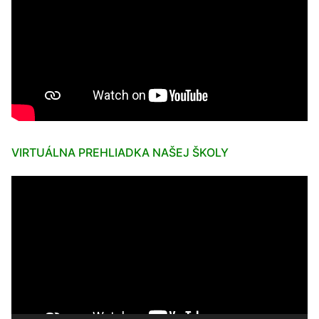
VIRTUÁLNA PREHLIADKA NAŠEJ ŠKOLY
Video
prehrávač