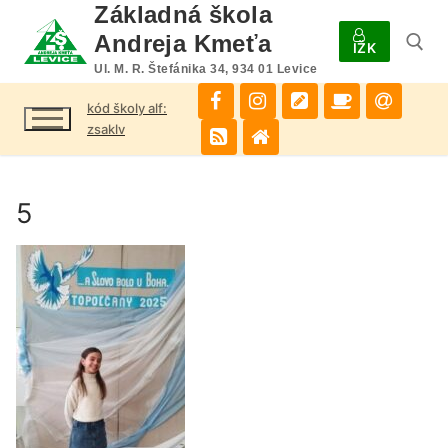
Preskočiť
Základná škola
na
Andreja Kmeťa
IŽK
obsah
Ul. M. R. Štefánika 34, 934 01 Levice
kód školy alf:
Hľadať:
zsaklv
5