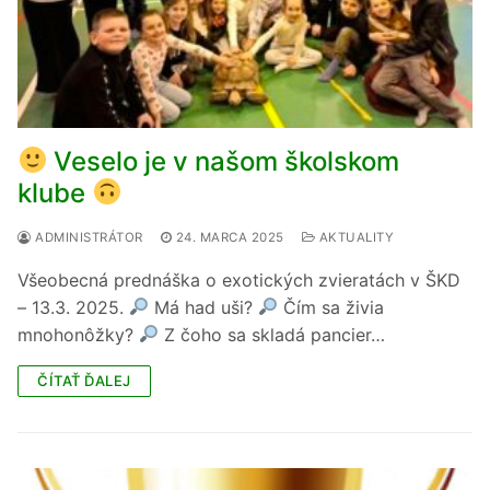
Veselo je v našom školskom
klube
ADMINISTRÁTOR
24. MARCA 2025
AKTUALITY
Všeobecná prednáška o exotických zvieratách v ŠKD
– 13.3. 2025.
Má had uši?
Čím sa živia
mnohonôžky?
Z čoho sa skladá pancier…
ČÍTAŤ ĎALEJ