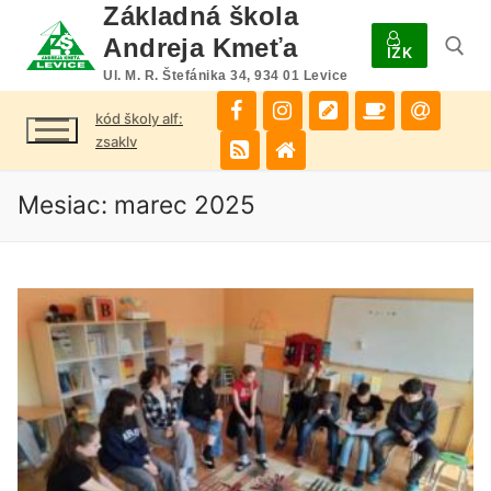
Preskočiť
Základná škola
na
Andreja Kmeťa
IŽK
obsah
Ul. M. R. Štefánika 34, 934 01 Levice
kód školy alf:
Hľadať:
zsaklv
Mesiac:
marec 2025