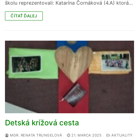
školu reprezentovali: Katarína Čornáková (4.A) ktorá…
ČÍTAŤ ĎALEJ
Detská krížová cesta
MGR. RENATA TRUNGELOVÁ
21. MARCA 2025
AKTUALITY