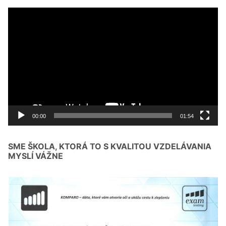
Video
prehrávač
00:00
01:54
SME ŠKOLA, KTORÁ TO S KVALITOU VZDELÁVANIA
MYSLÍ VÁŽNE