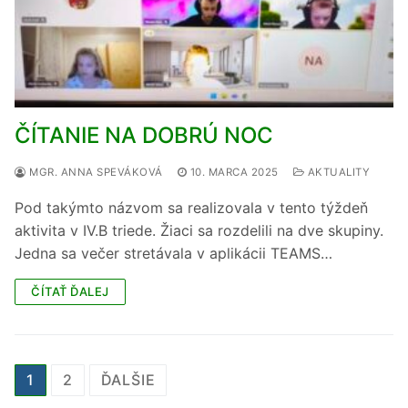
ČÍTANIE NA DOBRÚ NOC
MGR. ANNA SPEVÁKOVÁ
10. MARCA 2025
AKTUALITY
Pod takýmto názvom sa realizovala v tento týždeň
aktivita v IV.B triede. Žiaci sa rozdelili na dve skupiny.
Jedna sa večer stretávala v aplikácii TEAMS…
ČÍTAŤ ĎALEJ
Navigácia
1
2
ĎALŠIE