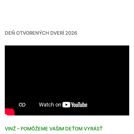
v
článkoch
DEŇ OTVORENÝCH DVERÍ 2026
VINŽ – POMÔŽEME VAŠIM DEŤOM VYRÁSŤ