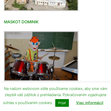
MASKOT DOMINIK
Na našom webovom sídle používame cookies, aby sme vám
VIDEOROČENKA 2019/2020
zlepšili váš zážitok z prehliadania. Pokračovaním vyjadrujete
Video
súhlas s používaním cookies.
Viac informácií
Prijať
prehrávač