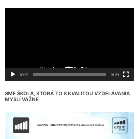
Video
prehrávač
00:00
01:54
SME ŠKOLA, KTORÁ TO S KVALITOU VZDELÁVANIA
MYSLÍ VÁŽNE