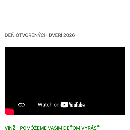
DEŇ OTVORENÝCH DVERÍ 2026
VINŽ – POMÔŽEME VAŠIM DEŤOM VYRÁSŤ