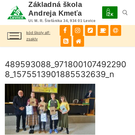
Preskočiť
Základná škola
na
Andreja Kmeťa
IŽK
obsah
Ul. M. R. Štefánika 34, 934 01 Levice
kód školy alf:
Hľadať:
zsaklv
489593088_971800107492290
8_1575513901885532639_n